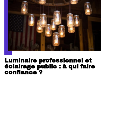
Luminaire professionnel et
éclairage public : à qui faire
confiance ?