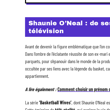
Shaunie O’Neal : de se
télévision
Avant de devenir la figure emblématique que l’on co
Dans l’ombre de l’éclatante réussite de son ex-mari en
parquets, pour s’épanouir dans le monde de la produc
occultée par ses liens avec la légende du basket, car 
appartiennent.
A lire également :
Comment choisir un prénom d
La série
‘Basketball Wives’
, dont Shaunie O’Neal e
Cette émission de
télé-réalité
, qui explore la vie 