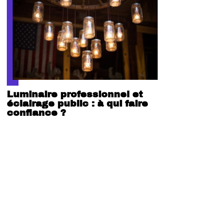
Luminaire professionnel et
éclairage public : à qui faire
confiance ?