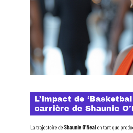
L’impact de ‘Basketball
carrière de Shaunie O
La trajectoire de
Shaunie O’Neal
en tant que product