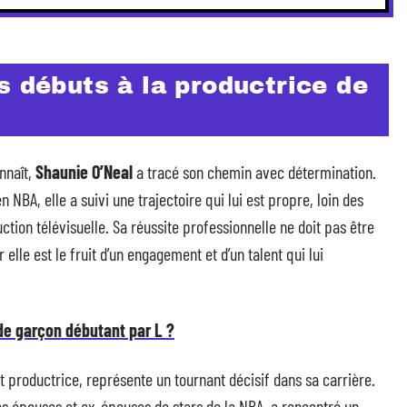
s débuts à la productrice de
nnaît,
Shaunie O’Neal
a tracé son chemin avec détermination.
 NBA, elle a suivi une trajectoire qui lui est propre, loin des
tion télévisuelle. Sa réussite professionnelle ne doit pas être
elle est le fruit d’un engagement et d’un talent qui lui
e garçon débutant par L ?
st productrice, représente un tournant décisif dans sa carrière.
des épouses et ex-épouses de stars de la NBA, a rencontré un