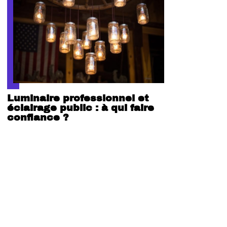
Luminaire professionnel et
éclairage public : à qui faire
confiance ?