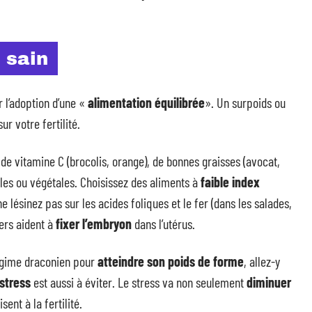
 sain
l’adoption d’une «
alimentation équilibrée
». Un surpoids ou
r votre fertilité.
 vitamine C (brocolis, orange), de bonnes graisses (avocat,
males ou végétales. Choisissez des aliments à
faible index
 ne lésinez pas sur les acides foliques et le fer (dans les salades,
iers aident à
fixer l’embryon
dans l’utérus.
régime draconien pour
atteindre son poids de forme
, allez-y
stress
est aussi à éviter. Le stress va non seulement
diminuer
ent à la fertilité.