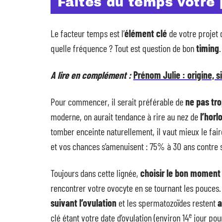
Faites du temps votre 
Le facteur temps est l’
élément clé
de votre projet
quelle fréquence ? Tout est question de bon
timing
.
A lire en complément :
Prénom Julie : origine, s
Pour commencer, il serait préférable de
ne pas tr
moderne, on aurait tendance à rire au nez de
l’horl
tomber enceinte naturellement, il vaut mieux le fair
et vos chances s’amenuisent : 75% à 30 ans contre
Toujours dans cette lignée,
choisir le bon moment
rencontrer votre ovocyte en se tournant les pouces.
suivant l’ovulation
et les spermatozoïdes restent
a
e
clé étant votre date d’ovulation (environ 14
jour pour