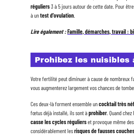
réguliers
3 à 5 jours autour de cette date. Pour être
à un
test d’ovulation
.
Lire également :
Famille, démarches, travail : bi
Prohibez les nuisibles à
Votre fertilité peut diminuer à cause de nombreux f
vous augmenterez largement vos chances de tomber 
Ces deux-là forment ensemble un
cocktail très né
fœtus déjà installé, ils sont à
prohiber
. Quand chez 
casse les cycles réguliers
et provoque même des c
considérablement les
risques de fausses couche