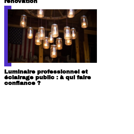
rénovation
Luminaire professionnel et
éclairage public : à qui faire
confiance ?