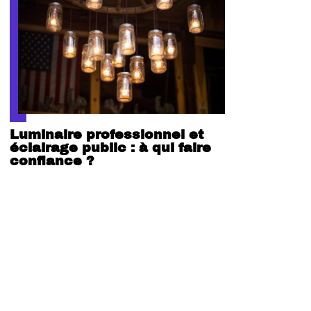
Luminaire professionnel et
éclairage public : à qui faire
confiance ?