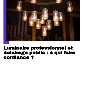
Luminaire professionnel et
éclairage public : à qui faire
confiance ?