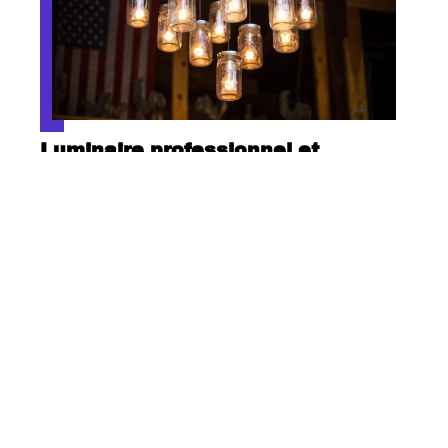
Luminaire professionnel et
éclairage public : à qui faire
confiance ?
Contact
Mentions Légales
Sitemap
© 2025 | actumag.info