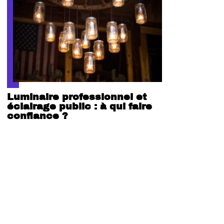
Luminaire professionnel et
éclairage public : à qui faire
confiance ?