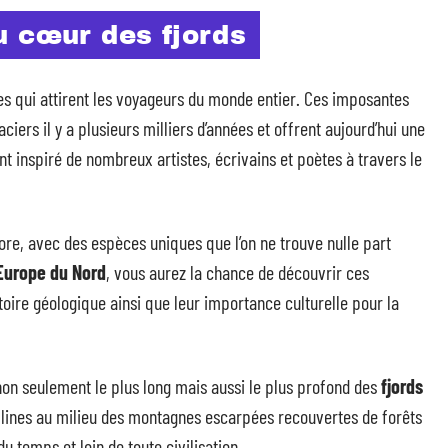
u cœur des fjords
es qui attirent les voyageurs du monde entier. Ces imposantes
ciers il y a plusieurs milliers d’années et offrent aujourd’hui une
t inspiré de nombreux artistes, écrivains et poètes à travers le
lore, avec des espèces uniques que l’on ne trouve nulle part
 Europe du Nord
, vous aurez la chance de découvrir ces
oire géologique ainsi que leur importance culturelle pour la
 non seulement le plus long mais aussi le plus profond des
fjords
allines au milieu des montagnes escarpées recouvertes de forêts
u temps et loin de toute civilisation.