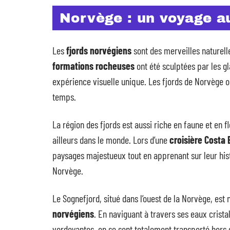
Norvège : un voyage a
Les
fjords norvégiens
sont des merveilles naturell
formations rocheuses
ont été sculptées par les gla
expérience visuelle unique. Les fjords de Norvège on
temps.
La région des fjords est aussi riche en faune et en f
ailleurs dans le monde. Lors d’une
croisière Costa
paysages majestueux tout en apprenant sur leur hist
Norvège.
Le Sognefjord, situé dans l’ouest de la Norvège, est
norvégiens
. En naviguant à travers ses eaux crist
verdoyantes, on se sent totalement transporté hors d