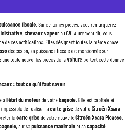
puissance fiscale
. Sur certaines pièces, vous remarquerez
nistrative
,
chevaux vapeur
ou
CV
. Autrement dit, vous
une de ces notifications. Elles désignent toutes la même chose.
asso
d’occasion, sa puissance fiscale est mentionnée sur
z une toute neuve, les pièces de la
voiture
portent cette donnée
caux : tout ce qu'il faut savoir
ve à
l’état du moteur
de votre
bagnole
. Elle est capitale et
a impossible de réaliser la
carte grise
de votre
Citroën Xsara
prêter la
carte grise
de votre nouvelle
Citroën Xsara Picasso
.
bagnole
, sur sa
puissance maximale
et sa
capacité