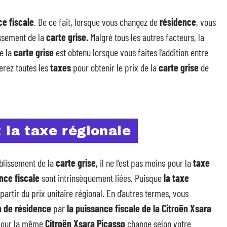
ce fiscale
. De ce fait, lorsque vous changez de
résidence
, vous
issement de la
carte grise.
Malgré tous les autres facteurs, la
e la
carte grise
est obtenu lorsque vous faites l’addition entre
erez toutes les
taxes
pour obtenir le prix de la
carte grise
de
 la taxe régionale
ablissement de la
carte grise
, il ne l’est pas moins pour la
taxe
nce fiscale
sont intrinsèquement liées. Puisque
la taxe
artir du prix unitaire régional. En d’autres termes, vous
on de résidence
par
la puissance fiscale de la Citroën Xsara
e pour la même
Citroën Xsara Picasso
change selon votre