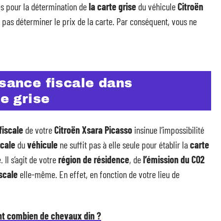
es pour la détermination de
la carte grise
du véhicule
Citroën
pas déterminer le prix de la carte. Par conséquent, vous ne
ssance fiscale dans
te grise
fiscale
de votre
Citroën Xsara Picasso
insinue l’impossibilité
scale
du
véhicule
ne suffit pas à elle seule pour établir la
carte
 Il s’agit de votre
région de résidence
, de
l’émission du CO2
scale
elle-même. En effet, en fonction de votre lieu de
nt combien de chevaux din ?