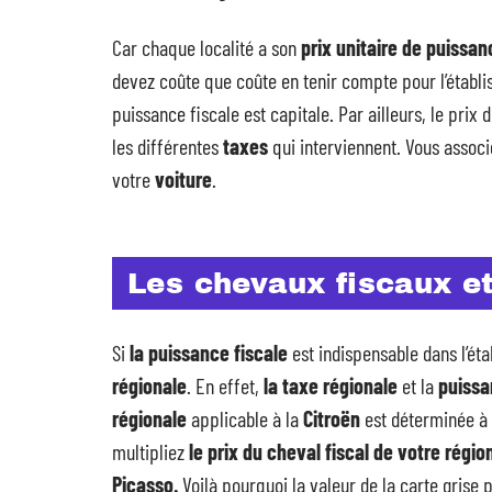
Car chaque localité a son
prix unitaire de puissan
devez coûte que coûte en tenir compte pour l’établ
puissance fiscale est capitale. Par ailleurs, le prix d
les différentes
taxes
qui interviennent. Vous associ
votre
voiture
.
Les chevaux fiscaux et
Si
la puissance fiscale
est indispensable dans l’ét
régionale
. En effet,
la taxe régionale
et la
puissa
régionale
applicable à la
Citroën
est déterminée à p
multipliez
le prix du cheval fiscal de votre régi
Picasso.
Voilà pourquoi la valeur de la carte gris