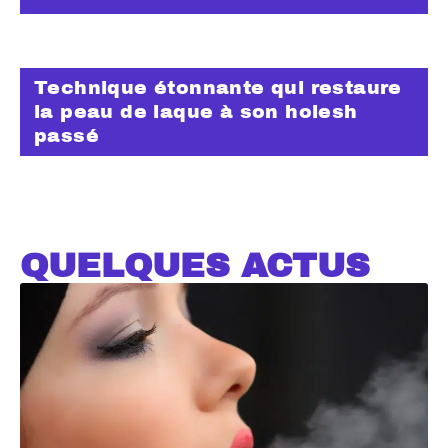
Technique étonnante qui restaure
la peau de laque à son holesh
passé
QUELQUES ACTUS