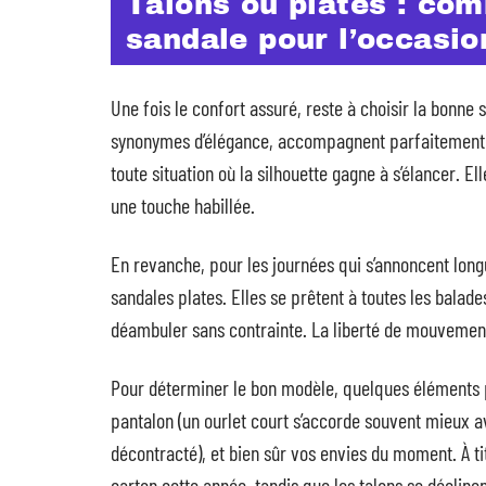
Talons ou plates : com
sandale pour l’occasio
Une fois le confort assuré, reste à choisir la bonne 
synonymes d’élégance, accompagnent parfaitement le
toute situation où la silhouette gagne à s’élancer. El
une touche habillée.
En revanche, pour les journées qui s’annoncent longue
sandales plates. Elles se prêtent à toutes les bala
déambuler sans contrainte. La liberté de mouvement y
Pour déterminer le bon modèle, quelques éléments p
pantalon (un ourlet court s’accorde souvent mieux av
décontracté), et bien sûr vos envies du moment. À t
carton cette année, tandis que les talons se déclinent