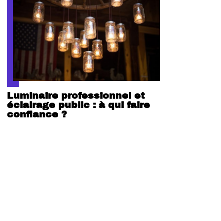
Luminaire professionnel et
éclairage public : à qui faire
confiance ?