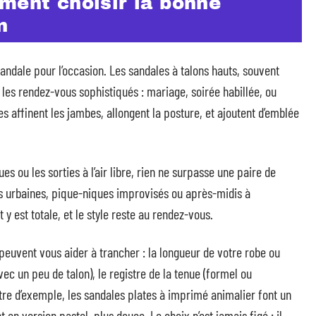
ment choisir la bonne
n
sandale pour l’occasion. Les sandales à talons hauts, souvent
s rendez-vous sophistiqués : mariage, soirée habillée, ou
les affinent les jambes, allongent la posture, et ajoutent d’emblée
s ou les sorties à l’air libre, rien ne surpasse une paire de
des urbaines, pique-niques improvisés ou après-midis à
 est totale, et le style reste au rendez-vous.
euvent vous aider à trancher : la longueur de votre robe ou
ec un peu de talon), le registre de la tenue (formel ou
itre d’exemple, les sandales plates à imprimé animalier font un
 en version pastel, plus douce. Le choix n’est jamais figé : il