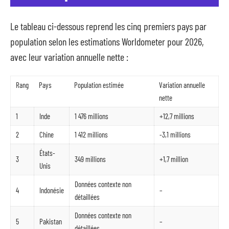
Le tableau ci-dessous reprend les cinq premiers pays par
population selon les estimations Worldometer pour 2026,
avec leur variation annuelle nette :
Rang
Pays
Population estimée
Variation annuelle
nette
1
Inde
1 476 millions
+12,7 millions
2
Chine
1 412 millions
-3,1 millions
États-
3
349 millions
+1,7 million
Unis
Données contexte non
4
Indonésie
–
détaillées
Données contexte non
5
Pakistan
–
détaillées