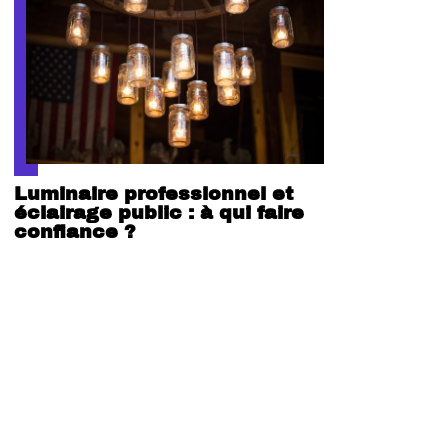
Luminaire professionnel et
éclairage public : à qui faire
confiance ?