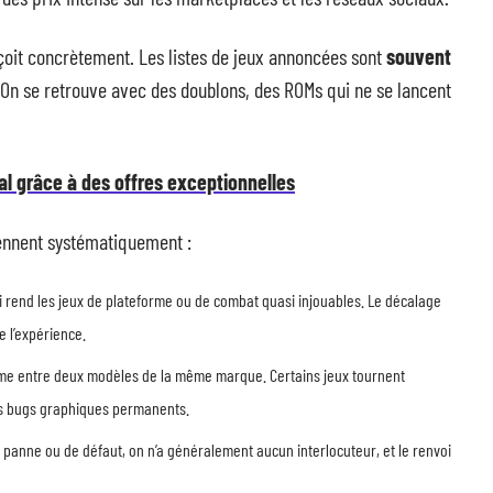
eçoit concrètement. Les listes de jeux annoncées sont
souvent
 On se retrouve avec des doublons, des ROMs qui ne se lancent
éal grâce à des offres exceptionnelles
iennent systématiquement :
ui rend les jeux de plateforme ou de combat quasi injouables. Le décalage
e l’expérience.
 même entre deux modèles de la même marque. Certains jeux tournent
es bugs graphiques permanents.
 panne ou de défaut, on n’a généralement aucun interlocuteur, et le renvoi