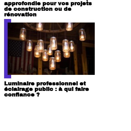
approfondie pour vos projets
de construction ou de
rénovation
Luminaire professionnel et
éclairage public : à qui faire
confiance ?