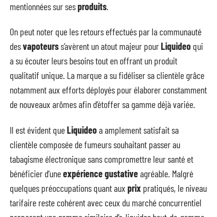
mentionnées sur ses
produits
.
On peut noter que les retours effectués par la communauté
des
vapoteurs
s’avèrent un atout majeur pour
Liquideo
qui
a su écouter leurs besoins tout en offrant un produit
qualitatif unique. La marque a su fidéliser sa clientèle grâce
notamment aux efforts déployés pour élaborer constamment
de nouveaux arômes afin d’étoffer sa gamme déjà variée.
Il est évident que
Liquideo
a amplement satisfait sa
clientèle composée de fumeurs souhaitant passer au
tabagisme électronique sans compromettre leur santé et
bénéficier d’une
expérience gustative
agréable. Malgré
quelques préoccupations quant aux
prix
pratiqués, le niveau
tarifaire reste cohérent avec ceux du marché concurrentiel
proposant une gamme similaire d’e-liquides haut-de-gamme.