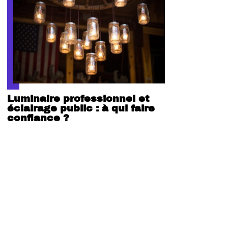
Luminaire professionnel et
éclairage public : à qui faire
confiance ?